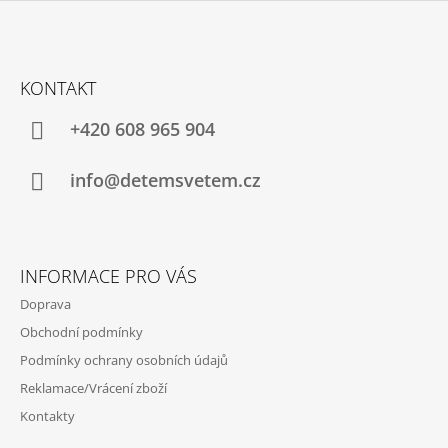
V
K
Z
Y
Á
V
KONTAKT
Ý
P
P
A
+420 608 965 904
I
S
T
U
Í
info@detemsvetem.cz
INFORMACE PRO VÁS
Doprava
Obchodní podmínky
Podmínky ochrany osobních údajů
Reklamace/Vrácení zboží
Kontakty