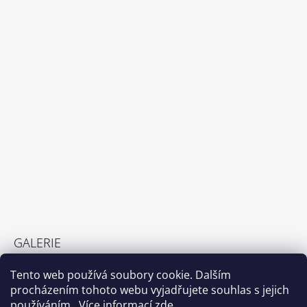
GALERIE
GALERIE
Tento web používá soubory cookie. Dalším
23.2.2022
procházením tohoto webu vyjadřujete souhlas s jejich
používáním.. Více informací
zde
.