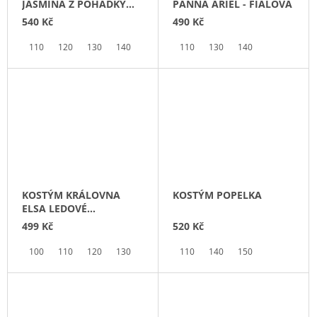
JASMÍNA Z POHÁDKY
PANNA ARIEL - FIALOVÁ
ALADIN A KOUZELNÁ
540 Kč
490 Kč
LAMPA
110
120
130
140
150
110
130
140
KOSTÝM KRÁLOVNA
KOSTÝM POPELKA
ELSA LEDOVÉ
KRÁLOVSTVÍ 2
499 Kč
520 Kč
100
110
120
130
140
150
110
140
150