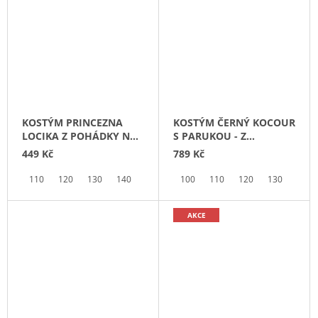
KOSTÝM PRINCEZNA
KOSTÝM ČERNÝ KOCOUR
LOCIKA Z POHÁDKY NA
S PARUKOU - Z
VLÁSKU
POHÁDKY KOUZELNÁ
449 Kč
789 Kč
BERUŠKA A ČERNÝ
KOCOUR
110
120
130
140
150
100
110
120
130
140
AKCE