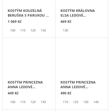
J
E
KOSTÝM KOUZELNÁ
KOSTÝM KRÁLOVNA
M
BERUŠKA S PARUKOU A
ELSA LEDOVÉ
E
PLYŠÁKEM MIRÁKULUM
KRÁLOVSTVÍ 2
1 069 Kč
469 Kč
KOSTÝM
100
110
120
130
140
130
ODVÁŽNÁ
VAIANA
2
519
Kč
KOSTÝM PRINCEZNA
KOSTÝM PRINCEZNA
ANNA LEDOVÉ
ANNA LEDOVÉ
KRÁLOVSTVÍ
KRÁLOVSTVÍ
449 Kč
490 Kč
100
110
120
130
140
150
110
120
130
140
150