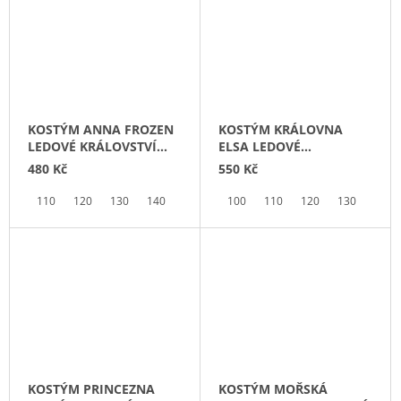
KOSTÝM ANNA FROZEN
KOSTÝM KRÁLOVNA
LEDOVÉ KRÁLOVSTVÍ
ELSA LEDOVÉ
VÁNOCE S OLAFEM
KRÁLOVSTVÍ 2
480 Kč
550 Kč
110
120
130
140
150
100
110
120
130
140
KOSTÝM PRINCEZNA
KOSTÝM MOŘSKÁ