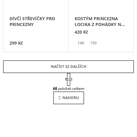
DÍVČÍ STŘEVÍČKY PRO
KOSTÝM PRINCEZNA
PRINCEZNY
LOCIKA Z POHÁDKY NA
VLÁSKU
420 Kč
299 Kč
140
150
NAČÍST 32 DALŠÍCH
S
1
T
3
O
R
68
položek celkem
Á
V
N
L
NAHORU
K
Á
O
D
V
Á
A
N
C
Í
Í
P
R