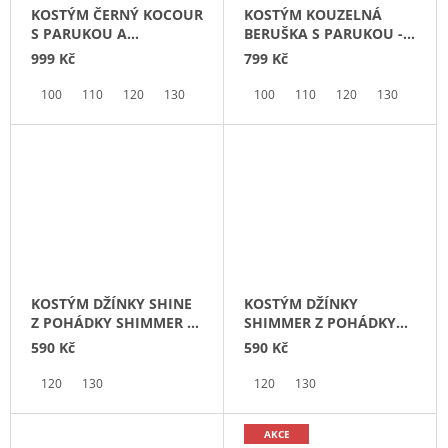
KOSTÝM ČERNÝ KOCOUR
KOSTÝM KOUZELNÁ
S PARUKOU A
BERUŠKA S PARUKOU -
PLYŠÁKEM - KOUZELNÁ
KOUZELNÁ BERUŠKA A
999 Kč
799 Kč
BERUŠKA A ČERNÝ
ČERNÝ KOCOUR
KOCOUR
100
110
120
130
140
100
110
120
130
140
KOSTÝM DŽÍNKY SHINE
KOSTÝM DŽÍNKY
Z POHÁDKY SHIMMER A
SHIMMER Z POHÁDKY
SHINE
SHIMMER A SHINE
590 Kč
590 Kč
120
130
120
130
AKCE