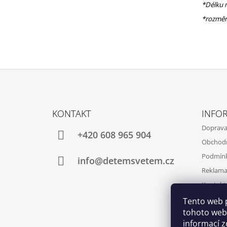
*Délku 
*rozměr
Z
Á
KONTAKT
INFO
P
Doprav
A
+420 608 965 904
Obchod
T
Podmínk
Í
info@detemsvetem.cz
Reklama
Kontakt
Tento web 
tohoto webu
informací
z