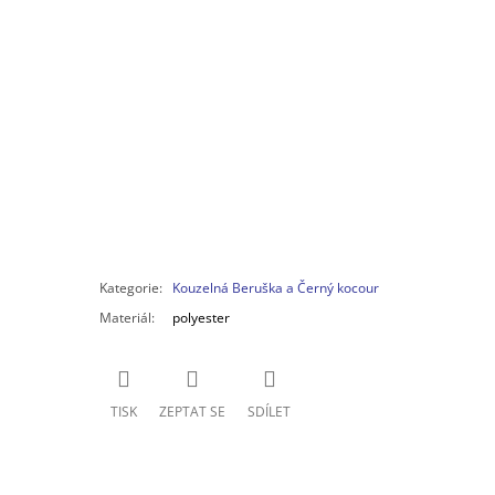
Kategorie
:
Kouzelná Beruška a Černý kocour
Materiál
:
polyester
TISK
ZEPTAT SE
SDÍLET