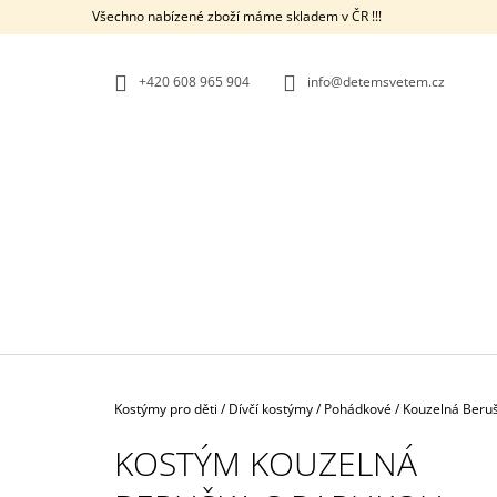
K
Přejít
Všechno nabízené zboží máme skladem v ČR !!!
na
O
ZPĚT
ZPĚT
obsah
DO
DO
Š
OBCHODU
OBCHODU
+420 608 965 904
info@detemsvetem.cz
Í
K
Domů
Kostýmy pro děti
/
Dívčí kostýmy
/
Pohádkové
/
Kouzelná Beruš
KOSTÝM KOUZELNÁ
KOSTÝM ČERNÝ KOCOUR - KOUZELNÁ
BERUŠKA A ČERNÝ KOCOUR