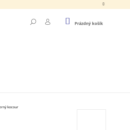
NÁKUPNÍ
HLEDAT
KOŠÍK
Prázdný košík
PŘIHLÁŠENÍ
erný kocour
Á VAIANA 2