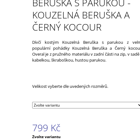
BERUŠKA S PARUKOU -
539 Kč
KOUZELNÁ BERUŠKA A
ČERNÝ KOCOUR
Dívčí kostým Kouzelná Beruška s parukou z vel
populární pohádky Kouzelná Beruška a Černý kocou
Overal je z pružného materiálu v zadní části na zip, v sadě
kabelkou, škraboškou, hustou parukou.
Velikost vyberte dle uvedených rozměrů.
799 Kč
Měrná
Zvolte variantu