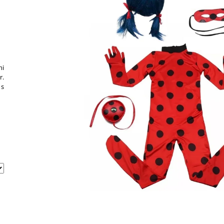
620 Kč
mi
r.
 s