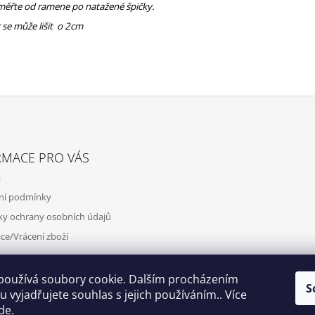
měřte od ramene po natažené špičky.
 se může lišit o 2cm
RMACE PRO VÁS
a
ní podmínky
y ochrany osobních údajů
ce/Vrácení zboží
y
používá soubory cookie. Dalším procházením
S
 vyjadřujete souhlas s jejich používáním.. Více
de
.