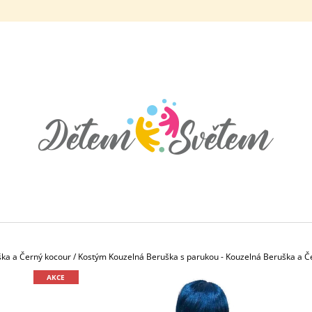
CO POTŘEBUJETE NAJÍT?
HLEDAT
DOPORUČUJEME
ka a Černý kocour
/
Kostým Kouzelná Beruška s parukou - Kouzelná Beruška a Č
AKCE
KOSTÝM PRINCEZNA ANNA LEDOVÉ
KOSTÝM ODVÁŽN
KRÁLOVSTVÍ 2
519 Kč