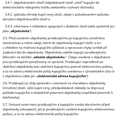
3.4.1. objednávaném zboží (objednávané zboží „vloží“ kupující do
elektronického nákupního košíku webového rozhraní obchodu)
3.4.2. způsobu úhrady kupní ceny zboží, údaje o požadovaném způsobu
doručení objednávaného zboží a
3.4.3. informace o nákladech spojených s dodáním zboží (dále společně jen
jako „
objednávka
“)
3.5. Před zasláním objednávky prodávajícímu je kupujícímu umožněno
zkontrolovat a měnit údaje, které do objednávky kupující vložil, a to i
s ohledem na možnost kupujícího zjišťovat a opravovat chyby vzniklé při
zadávání dat do objednávky. Objednávku odešle kupující prodávajícímu
kliknutím na tlačítko „
odeslat objednávku
.“. Údaje uvedené v objednávce
jsou prodávajícím považovány za správné. Prodávající neprodleně po
obdržení objednávky toto obdržení kupujícímu potvrdí elektronickou poštou,
a to na adresu elektronické pošty kupujícího uvedenou v uživatelském účtu či
v objednávce (dále jen „
elektronická adresa kupujícího
“).
3.6. Prodávající je vždy oprávněn v závislosti na charakteru objednávky
(množství zboží, výše kupní ceny, předpokládané náklady na dopravu)
požádat kupujícího o dodatečné potvrzení objednávky (například písemně či
telefonicky)
3.7. Smluvní vztah mezi prodávajícím a kupujícím vzniká doručením přijetí
objednávky (akceptací), jež je prodávajícím zasláno kupujícímu elektronickou
poštou, a to na adresu elektronické pošty kupujícího.