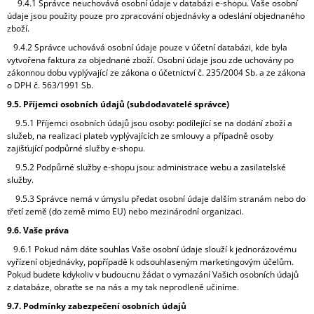
9.4.1 Správce neuchovává osobní údaje v databázi e-shopu. Vaše osobní
údaje jsou použity pouze pro zpracování objednávky a odeslání objednaného
zboží.
9.4.2 Správce uchovává osobní údaje pouze v účetní databázi, kde byla
vytvořena faktura za objednané zboží. Osobní údaje jsou zde uchovány po
zákonnou dobu vyplývající ze zákona o účetnictví č. 235/2004 Sb. a ze zákona
o DPH č. 563/1991 Sb.
9.5. Příjemci osobních údajů (subdodavatelé správce)
9.5.1 Příjemci osobních údajů jsou osoby: podílející se na dodání zboží a
služeb, na realizaci plateb vyplývajících ze smlouvy a případně osoby
zajišťující podpůrné služby e-shopu.
9.5.2 Podpůrné služby e-shopu jsou: administrace webu a zasilatelské
služby.
9.5.3 Správce nemá v úmyslu předat osobní údaje dalším stranám nebo do
třetí země (do země mimo EU) nebo mezinárodní organizaci.
9.6. Vaše práva
9.6.1 Pokud nám dáte souhlas Vaše osobní údaje slouží k jednorázovému
vyřízení objednávky, popřípadě k odsouhlaseným marketingovým účelům.
Pokud budete kdykoliv v budoucnu žádat o vymazání Vašich osobních údajů
z databáze, obraťte se na nás a my tak neprodleně učiníme.
9.7. Podmínky zabezpečení osobních údajů