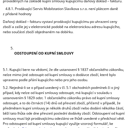
prováděných na základě kupní smlouvy kupujícímu daňový doklad – fakturu.
4.8.1. Prodávající Servis Mobilstation Slavíkova s.r.o. není plátcem daně
z přidané hodnoty
Daňový doklad – fakturu vystaví prodávající kupujícímu po uhrazení ceny
zboží a zašle jej v elektronické podobě na elektronickou adresu kupujícího,
nebo součástí zboží objednaném na dobírku.
ODSTOUPENÍ OD KUPNÍ SMLOUVY
5.1. Kupující bere na vědomí, že dle ustanovení § 1837 občanského zákoníku,
nelze mimo jiné odstoupit od kupní smlouvy o dodávce zboží, které bylo
upraveno podle přání kupujícího nebo pro jeho osobu.
5.2. Nejedná-li se o případ uvedený v čl. 5.1 obchodních podmínek či o jiný
případ, kdy nelze od kupní smlouvy odstoupit, má kupující v souladu s
ustanovením § 1829 odst. 1 občanského zákoníku právo od kupní smlouvy
odstoupit, a to do čtrnácti (14) dnů od převzetí zboží, přičemž v případě, že
předmětem kupní smlouvy je několik druhů zboží nebo dodání několika částí,
běží tato lhůta ode dne převzetí poslední dodávky zboží. Odstoupení od kupní
smlouvy musí být prodávajícímu odesláno ve lhůtě uvedené v předchozí větě.
Pro odstoupení od kupní smlouvy kupující využije vzorový formulář, ke