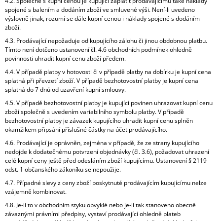
4.2. Společně s kupní cenou je kupující zaplatit prodávajícímu také náklady
spojené s balením a dodáním zboží ve smluvené výši. Není-li uvedeno
výslovně jinak, rozumí se dále kupní cenou i náklady spojené s dodáním
zboží.
4.3. Prodávající nepožaduje od kupujícího zálohu či jinou obdobnou platbu.
Tímto není dotčeno ustanovení čl. 4.6 obchodních podmínek ohledně
povinnosti uhradit kupní cenu zboží předem.
4.4. V případě platby v hotovosti či v případě platby na dobírku je kupní cena
splatná při převzetí zboží. V případě bezhotovostní platby je kupní cena
splatná do 7 dnů od uzavření kupní smlouvy.
4.5. V případě bezhotovostní platby je kupující povinen uhrazovat kupní cenu
zboží společně s uvedením variabilního symbolu platby. V případě
bezhotovostní platby je závazek kupujícího uhradit kupní cenu splněn
okamžikem připsání příslušné částky na účet prodávajícího.
4.6. Prodávající je oprávněn, zejména v případě, že ze strany kupujícího
nedojde k dodatečnému potvrzení objednávky (čl. 3.6), požadovat uhrazení
celé kupní ceny ještě před odesláním zboží kupujícímu. Ustanovení § 2119
odst. 1 občanského zákoníku se nepoužije.
4.7. Případné slevy z ceny zboží poskytnuté prodávajícím kupujícímu nelze
vzájemně kombinovat.
4.8. Je-li to v obchodním styku obvyklé nebo je-li tak stanoveno obecně
závaznými právními předpisy, vystaví prodávající ohledně plateb