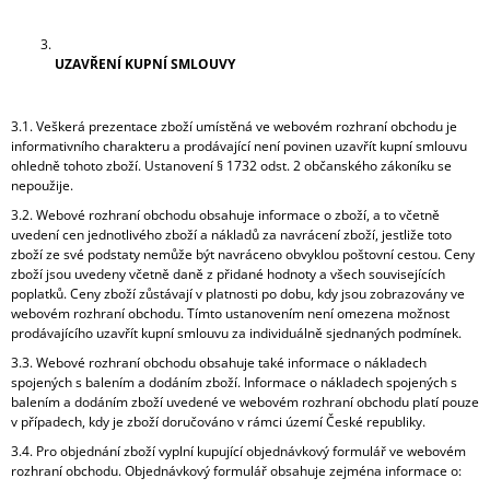
UZAVŘENÍ KUPNÍ SMLOUVY
3.1. Veškerá prezentace zboží umístěná ve webovém rozhraní obchodu je
informativního charakteru a prodávající není povinen uzavřít kupní smlouvu
ohledně tohoto zboží. Ustanovení § 1732 odst. 2 občanského zákoníku se
nepoužije.
3.2. Webové rozhraní obchodu obsahuje informace o zboží, a to včetně
uvedení cen jednotlivého zboží a nákladů za navrácení zboží, jestliže toto
zboží ze své podstaty nemůže být navráceno obvyklou poštovní cestou. Ceny
zboží jsou uvedeny včetně daně z přidané hodnoty a všech souvisejících
poplatků. Ceny zboží zůstávají v platnosti po dobu, kdy jsou zobrazovány ve
webovém rozhraní obchodu. Tímto ustanovením není omezena možnost
prodávajícího uzavřít kupní smlouvu za individuálně sjednaných podmínek.
3.3. Webové rozhraní obchodu obsahuje také informace o nákladech
spojených s balením a dodáním zboží. Informace o nákladech spojených s
balením a dodáním zboží uvedené ve webovém rozhraní obchodu platí pouze
v případech, kdy je zboží doručováno v rámci území České republiky.
3.4. Pro objednání zboží vyplní kupující objednávkový formulář ve webovém
rozhraní obchodu. Objednávkový formulář obsahuje zejména informace o: