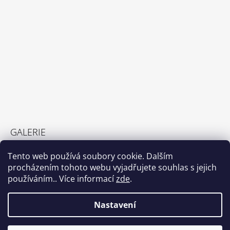
GALERIE
GALERIE
Tento web používá soubory cookie. Dalším
23.2.2022
procházením tohoto webu vyjadřujete souhlas s jejich
používáním.. Více informací
zde
.
Nastavení
Shoptet.cz
© 2026 DetemSvetem.cz. Všechna práva
Vytvořil Shoptet