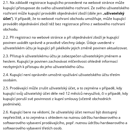
2.1. Na základě registrace kupujícího provedené na webové stránce může
kupující přistupovat do svého uživatelského rozhraní. Ze svého uživatelského
rozhraní může kupující provádět objednávání zboží (dále jen „
uživatelský
účet
“). V případě, že to webové rozhraní obchodu umožňuje, může kupující
provádět objednávání zboží též bez registrace přímo z webového rozhraní
obchodu.
2.2. Při registraci na webové stránce a při objednávání zboží je kupující
povinen uvádět správně a pravdivě všechny údaje. Údaje uvedené v
uživatelském účtu je kupující při jakékoliv jejich změně povinen aktualizovat.
2.3. Přístup k uživatelskému účtu je zabezpečen uživatelským jménem a
heslem. Kupující je povinen zachovávat mlčenlivost ohledně informací
nezbytných k přístupu do jeho uživatelského účtu.
2.4. Kupující není oprávněn umožnit využívání uživatelského účtu třetím
osobám.
2.5. Prodávající může zrušit uživatelský účet, a to zejména v případě, kdy
kupující svůj uživatelský účet déle než 12 měsíců nevyužívá, či v případě, kdy
kupující poruší své povinnosti z kupní smlouvy (včetně obchodních
podmínek).
2.6. Kupující bere na vědomí, že uživatelský účet nemusí být dostupný
nepřetržitě, a to zejména s ohledem na nutnou údržbu hardwarového a
softwarového vybavení prodávajícího, popř. nutnou údržbu hardwarového a
softwarového vybavení třetích osob.