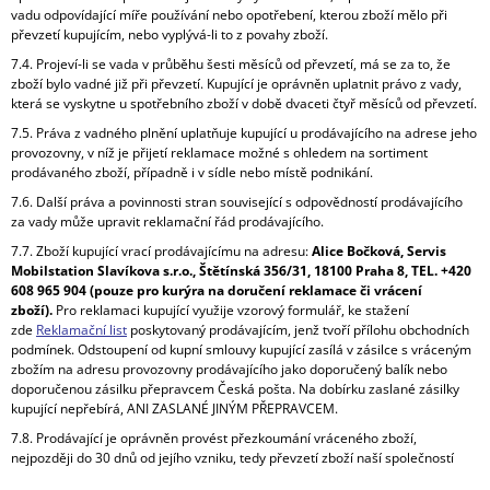
vadu odpovídající míře používání nebo opotřebení, kterou zboží mělo při
převzetí kupujícím, nebo vyplývá-li to z povahy zboží.
7.4. Projeví-li se vada v průběhu šesti měsíců od převzetí, má se za to, že
zboží bylo vadné již při převzetí. Kupující je oprávněn uplatnit právo z vady,
která se vyskytne u spotřebního zboží v době dvaceti čtyř měsíců od převzetí.
7.5. Práva z vadného plnění uplatňuje kupující u prodávajícího na adrese jeho
provozovny, v níž je přijetí reklamace možné s ohledem na sortiment
prodávaného zboží, případně i v sídle nebo místě podnikání.
7.6. Další práva a povinnosti stran související s odpovědností prodávajícího
za vady může upravit reklamační řád prodávajícího.
7.7. Zboží kupující vrací prodávajícímu na adresu:
Alice Bočková, Servis
Mobilstation Slavíkova s.r.o., Štětínská 356/31, 18100 Praha 8, TEL. +420
608 965 904 (pouze pro kurýra na doručení reklamace či vrácení
zboží).
Pro reklamaci kupující využije vzorový formulář, ke stažení
zde
Reklamační list
poskytovaný prodávajícím, jenž tvoří přílohu obchodních
podmínek. Odstoupení od kupní smlouvy kupující zasílá v zásilce s vráceným
zbožím na adresu provozovny prodávajícího jako doporučený balík nebo
doporučenou zásilku přepravcem Česká pošta. Na dobírku zaslané zásilky
kupující nepřebírá, ANI ZASLANÉ JINÝM PŘEPRAVCEM.
7.8. Prodávající je oprávněn provést přezkoumání vráceného zboží,
nejpozději do 30 dnů od jejího vzniku, tedy převzetí zboží naší společností