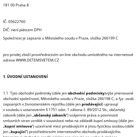
181 00 Praha 8
A
J
Í
IČ: 05622760
T
DIČ: není plátcem DPH
?
Společnost je zapsaná u Městského soudu v Praze, složka 266199 C
pro prodej zboží prostřednictvím on-line obchodu umístěného na internetové
adrese WWW.DETEMSVETEM.CZ
HLEDAT
1. ÚVODNÍ USTANOVENÍ
1.1 Tyto obchodní podmínky (dále jen
obchodní podmínky
)výše jmenované
D
obchodní společnosti, Městského soudu v Praze, složka 266198 C, a fyz. osob
O
zapsaných v živnostenském rejstříku (dále jen
prodávající
) upravují
P
v souladu s ustanovením § 1751 odst. 1 zákona č. 89/2012 Sb., občanský
O
zákoník (dále jen „
občanský zákoník
“) vzájemná práva a povinnosti
R
smluvních stran vzniklé v souvislosti nebo na základě kupní smlouvy (dále jen
U
„
kupní smlouva
“) uzavírané mezi prodávajícím a jinou fyzickou osobou (dále
Č
jen „
kupující
“) prostřednictvím internetového obchodu prodávajícího.
U