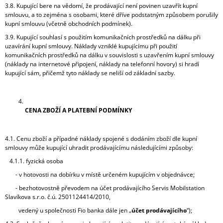
3.8. Kupující bere na vědomí, že prodávající není povinen uzavřít kupní
smlouvu, a to zejména s osobami, které dříve podstatným způsobem porušily
kupní smlouvu (včetně obchodních podmínek).
3.9. Kupující souhlasí s použitím komunikačních prostředků na dálku při
uzavírání kupní smlouvy. Náklady vzniklé kupujícímu při použití
komunikačních prostředků na dálku v souvislosti s uzavřením kupní smlouvy
(náklady na internetové připojení, náklady na telefonní hovory) si hradí
kupující sám, přičemž tyto náklady se neliší od základní sazby.
CENA ZBOŽÍ A PLATEBNÍ PODMÍNKY
4.1. Cenu zboží a případné náklady spojené s dodáním zboží dle kupní
smlouvy může kupující uhradit prodávajícímu následujícími způsoby:
4.1.1. fyzická osoba
- v hotovosti na dobírku v místě určeném kupujícím v objednávce;
- bezhotovostně převodem na účet prodávajícího Servis Mobilstation
Slavíkova s.r.o. č.ú. 2501124414/2010,
vedený u společnosti Fio banka dále jen „
účet prodávajícího
“);