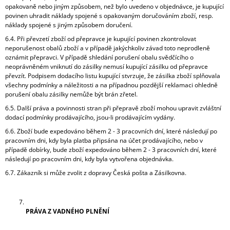
opakovaně nebo jiným způsobem, než bylo uvedeno v objednávce, je kupující
povinen uhradit náklady spojené s opakovaným doručováním zboží, resp.
náklady spojené s jiným způsobem doručení.
6.4. Při převzetí zboží od přepravce je kupující povinen zkontrolovat
neporušenost obalů zboží a v případě jakýchkoliv závad toto neprodleně
oznámit přepravci. V případě shledání porušení obalu svědčícího o
neoprávněném vniknutí do zásilky nemusí kupující zásilku od přepravce
převzít. Podpisem dodacího listu kupující stvrzuje, že zásilka zboží splňovala
všechny podmínky a náležitosti a na případnou pozdější reklamaci ohledně
porušení obalu zásilky nemůže být brán zřetel.
6.5. Další práva a povinnosti stran při přepravě zboží mohou upravit zvláštní
dodací podmínky prodávajícího, jsou-li prodávajícím vydány.
6.6. Zboží bude expedováno během 2 - 3 pracovních dní, které následují po
pracovním dni, kdy byla platba připsána na účet prodávajícího, nebo v
případě dobírky, bude zboží expedováno během 2 - 3 pracovních dní, které
následují po pracovním dni, kdy byla vytvořena objednávka.
6.7. Zákazník si může zvolit z dopravy Česká pošta a Zásilkovna.
PRÁVA Z VADNÉHO PLNĚNÍ