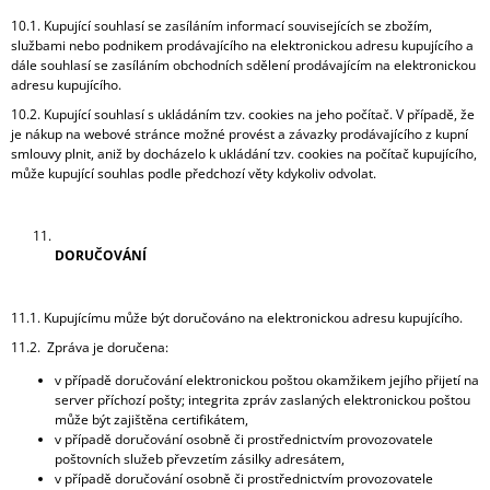
10.1. Kupující souhlasí se zasíláním informací souvisejících se zbožím,
službami nebo podnikem prodávajícího na elektronickou adresu kupujícího a
dále souhlasí se zasíláním obchodních sdělení prodávajícím na elektronickou
adresu kupujícího.
10.2. Kupující souhlasí s ukládáním tzv. cookies na jeho počítač. V případě, že
je nákup na webové stránce možné provést a závazky prodávajícího z kupní
smlouvy plnit, aniž by docházelo k ukládání tzv. cookies na počítač kupujícího,
může kupující souhlas podle předchozí věty kdykoliv odvolat.
DORUČOVÁNÍ
11.1. Kupujícímu může být doručováno na elektronickou adresu kupujícího.
11.2. Zpráva je doručena:
v případě doručování elektronickou poštou okamžikem jejího přijetí na
server příchozí pošty; integrita zpráv zaslaných elektronickou poštou
může být zajištěna certifikátem,
v případě doručování osobně či prostřednictvím provozovatele
poštovních služeb převzetím zásilky adresátem,
v případě doručování osobně či prostřednictvím provozovatele