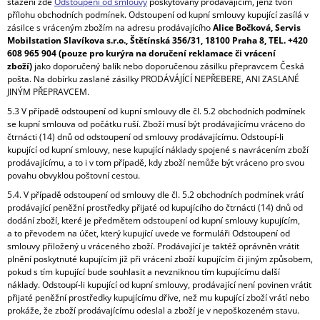
stažení zde
Odstoupení od smlouvy
poskytovaný prodávajícím, jenž tvoří
přílohu obchodních podmínek. Odstoupení od kupní smlouvy kupující zasílá v
zásilce s vráceným zbožím na adresu prodávajícího
Alice Bočková, Servis
Mobilstation Slavíkova s.r.o., Štětínská 356/31, 18100 Praha 8, TEL. +420
608 965 904 (pouze pro kurýra na doručení reklamace či vrácení
zboží)
jako doporučený balík nebo doporučenou zásilku přepravcem Česká
pošta. Na dobírku zaslané zásilky PRODÁVÁJÍCÍ NEPŘEBERE, ANI ZASLANÉ
JINÝM PŘEPRAVCEM.
5.3 V případě odstoupení od kupní smlouvy dle čl. 5.2 obchodních podmínek
se kupní smlouva od počátku ruší. Zboží musí být prodávajícímu vráceno do
čtrnácti (14) dnů od odstoupení od smlouvy prodávajícímu. Odstoupí-li
kupující od kupní smlouvy, nese kupující náklady spojené s navrácením zboží
prodávajícímu, a to i v tom případě, kdy zboží nemůže být vráceno pro svou
povahu obvyklou poštovní cestou.
5.4. V případě odstoupení od smlouvy dle čl. 5.2 obchodních podmínek vrátí
prodávající peněžní prostředky přijaté od kupujícího do čtrnácti (14) dnů od
dodání zboží, které je předmětem odstoupení od kupní smlouvy kupujícím,
a to převodem na účet, který kupující uvede ve formuláři Odstoupení od
smlouvy přiložený u vráceného zboží. Prodávající je taktéž oprávněn vrátit
plnění poskytnuté kupujícím již při vrácení zboží kupujícím či jiným způsobem,
pokud s tím kupující bude souhlasit a nevzniknou tím kupujícímu další
náklady. Odstoupí-li kupující od kupní smlouvy, prodávající není povinen vrátit
přijaté peněžní prostředky kupujícímu dříve, než mu kupující zboží vrátí nebo
prokáže, že zboží prodávajícímu odeslal a zboží je v nepoškozeném stavu.