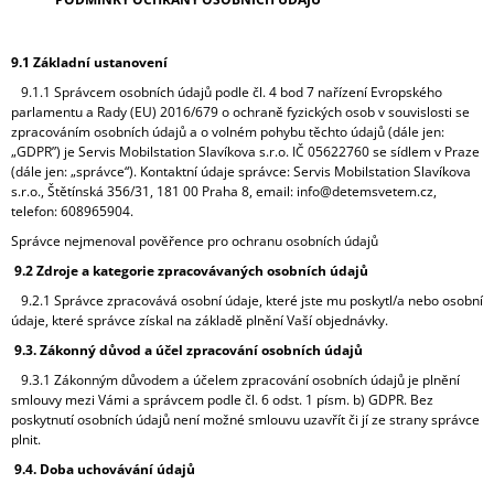
9.1 Základní ustanovení
9.1.1 Správcem osobních údajů podle čl. 4 bod 7 nařízení Evropského
parlamentu a Rady (EU) 2016/679 o ochraně fyzických osob v souvislosti se
zpracováním osobních údajů a o volném pohybu těchto údajů (dále jen:
„GDPR”) je Servis Mobilstation Slavíkova s.r.o. IČ 05622760 se sídlem v Praze
(dále jen: „správce“). Kontaktní údaje správce: Servis Mobilstation Slavíkova
s.r.o., Štětínská 356/31, 181 00 Praha 8, email: info@detemsvetem.cz,
telefon: 608965904.
Správce nejmenoval pověřence pro ochranu osobních údajů
9.2 Zdroje a kategorie zpracovávaných osobních údajů
9.2.1 Správce zpracovává osobní údaje, které jste mu poskytl/a nebo osobní
údaje, které správce získal na základě plnění Vaší objednávky.
9.3. Zákonný důvod a účel zpracování osobních údajů
9.3.1 Zákonným důvodem a účelem zpracování osobních údajů je plnění
smlouvy mezi Vámi a správcem podle čl. 6 odst. 1 písm. b) GDPR. Bez
poskytnutí osobních údajů není možné smlouvu uzavřít či jí ze strany správce
plnit.
9.4. Doba uchovávání údajů