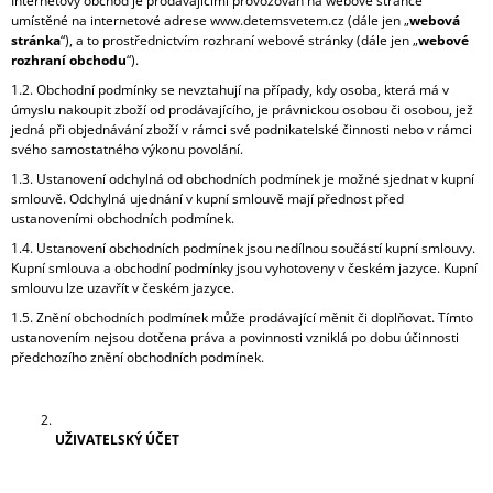
Internetový obchod je prodávajícími provozován na webové stránce
J
umístěné na internetové adrese www.detemsvetem.cz (dále jen „
webová
E
stránka
“), a to prostřednictvím rozhraní webové stránky (dále jen „
webové
M
rozhraní obchodu
“).
E
1.2. Obchodní podmínky se nevztahují na případy, kdy osoba, která má v
úmyslu nakoupit zboží od prodávajícího, je právnickou osobou či osobou, jež
KOSTÝM
jedná při objednávání zboží v rámci své podnikatelské činnosti nebo v rámci
PRINCEZNA
svého samostatného výkonu povolání.
ANNA
1.3. Ustanovení odchylná od obchodních podmínek je možné sjednat v kupní
LEDOVÉ
smlouvě. Odchylná ujednání v kupní smlouvě mají přednost před
KRÁLOVSTVÍ
ustanoveními obchodních podmínek.
2
1.4. Ustanovení obchodních podmínek jsou nedílnou součástí kupní smlouvy.
620
Kupní smlouva a obchodní podmínky jsou vyhotoveny v českém jazyce. Kupní
Kč
smlouvu lze uzavřít v českém jazyce.
1.5. Znění obchodních podmínek může prodávající měnit či doplňovat. Tímto
ustanovením nejsou dotčena práva a povinnosti vzniklá po dobu účinnosti
předchozího znění obchodních podmínek.
UŽIVATELSKÝ ÚČET