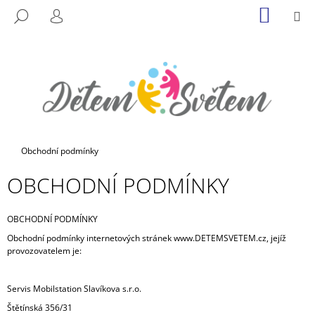
K
Přejít
NÁKUP
M
HLEDAT
na
KOŠÍK
O
PŘIHLÁŠENÍ
ZPĚT
ZPĚT
obsah
Š
Í
C
K
O
P
O
T
Domů
Obchodní podmínky
Ř
OBCHODNÍ PODMÍNKY
E
B
U
OBCHODNÍ PODMÍNKY
J
Obchodní podmínky internetových stránek www.DETEMSVETEM.cz, jejíž
provozovatelem je:
E
T
Servis Mobilstation Slavíkova s.r.o.
E
Štětínská 356/31
N