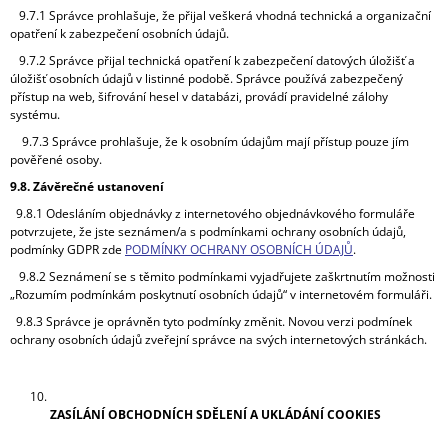
9.7.1 Správce prohlašuje, že přijal veškerá vhodná technická a organizační
opatření k zabezpečení osobních údajů.
9.7.2 Správce přijal technická opatření k zabezpečení datových úložišť a
úložišť osobních údajů v listinné podobě. Správce používá zabezpečený
přístup na web, šifrování hesel v databázi, provádí pravidelné zálohy
systému.
9.7.3 Správce prohlašuje, že k osobním údajům mají přístup pouze jím
pověřené osoby.
9.8. Závěrečné ustanovení
9.8.1 Odesláním objednávky z internetového objednávkového formuláře
potvrzujete, že jste seznámen/a s podmínkami ochrany osobních údajů,
podmínky GDPR zde
PODMÍNKY OCHRANY OSOBNÍCH ÚDAJŮ
.
9.8.2 Seznámení se s těmito podmínkami vyjadřujete zaškrtnutím možnosti
„Rozumím podmínkám poskytnutí osobních údajů“ v internetovém formuláři.
9.8.3 Správce je oprávněn tyto podmínky změnit. Novou verzi podmínek
ochrany osobních údajů zveřejní správce na svých internetových stránkách.
ZASÍLÁNÍ OBCHODNÍCH SDĚLENÍ A UKLÁDÁNÍ COOKIES