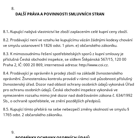
DALŠÍ PRÁVA A POVINNOSTI SMLUVNÍCH STRAN
8.1
.
Kupující nabývá vlastnictví ke zboží zaplacením celé kupní ceny zboží.
8.2. Prodávající není ve vztahu ke kupujícímu vázán žádnými kodexy chování
ve smyslu ustanovení § 1826 odst. 1 písm. e) občanského zákoníku.
8.3. K mimosoudnímu řešení spotřebitelských sporů z kupní smlouvy je
příslušná Česká obchodní inspekce, se sídlem Štěpánská 567/15, 120 00
Praha 2, IČ: 000 20 869, internetová adresa: http://www.coi.cz.
8.4. Prodávající je oprávněn k prodeji zboží na základě živnostenského
oprávnění. Živnostenskou kontrolu provádí v rámci své působnosti příslušný
živnostenský úřad. Dozor nad oblastí ochrany osobních údajů vykonává Úřad
pro ochranu osobních údajů. Česká obchodní inspekce vykonává ve
vymezeném rozsahu mimo jiné dozor nad dodržováním zákona č. 634/1992
Sb., o ochraně spotřebitele, ve znění pozdějších předpisů.
8.5. Kupující tímto přebírá na sebe nebezpečí změny okolností ve smyslu §
1765 odst. 2 občanského zákoníku.
PODMÍNKY OCHRANY OSOBNÍCH ÚDAJŮ