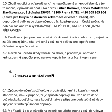
5.5. Zboží kupující vrací prodávajícímu nepoškozené a neopotřebené, a je-li
to možné, v původním obalu. Na adresu:
Alice Bočková, Servis Mobilstation
Slavíkova s.r.o., Štětínská 356/31, 18100 Praha 8, TEL. +420 608 965 904
(pouze pro kurýra na doručení reklamace či vrácení zboží)
jako
doporučený balík nebo doporučenou zásilku přepravcem Česká pošta. Na
dobírku zaslané zásilky PRODÁVÁJÍCÍ NEPŘEBERE, ANI ZASLANÉ JINÝM
PŘEPRAVCEM.
5.6. Prodávající je oprávněn provést přezkoumání vráceného zboží, zejména
za účelem zjištění, zdali vrácené zboží není poškozeno, opotřebeno
či částečně spotřebováno.
5.7. Nárok na úhradu škody vzniklé na zboží je prodávající oprávněn
jednostranně započíst proti nároku kupujícího na vrácení kupní ceny.
PŘEPRAVA A DODÁNÍ ZBOŽÍ
6.1
.
Způsob doručení zboží určuje prodávající, není-li v kupní smlouvě
stanoveno jinak. V případě, že je způsob dopravy smluven na základě
požadavku kupujícího, nese kupující riziko a případné dodatečné náklady
spojené s tímto způsobem dopravy.
6.3. V případě, že je z důvodů na straně kupujícího nutno zboží doručovat