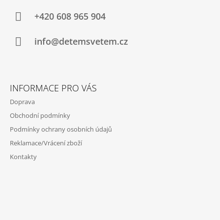
P
A
+420 608 965 904
T
Í
info@detemsvetem.cz
INFORMACE PRO VÁS
Doprava
Obchodní podmínky
Podmínky ochrany osobních údajů
Reklamace/Vrácení zboží
Kontakty