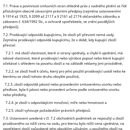
7.1. Práva a povinnosti smluvních stran ohledně práv z vadného plnění se řídí
příslušnými obecně závaznými právními předpisy (zejména ustanoveními
§ 1914 až 1925, § 2099 až 2117 a § 2161 až 2174 občanského zákoníku a
zákonem č. 634/1992 Sb., o ochraně spotřebitele, ve znění pozdějších
předpisů).
7.2. Prodávající odpovídá kupujícímu, že zboží při převzetí nemá vady.
Zejména prodávající odpovídá kupujícímu, že v době, kdy kupující zboží
převzal:
7.2.1. má zboží vlastnosti, které si strany ujednaly, a chybí-li ujednání, má
takové vlastnosti, které prodávající nebo výrobce popsal nebo které kupující
očekával s ohledem na povahu zboží a na základě reklamy jimi prováděné,
7.2.2. se zboží hodí k účelu, který pro jeho použití prodávající uvádí nebo ke
kterému se zboží tohoto druhu obvykle používá,
7.2.3. zboží odpovídá jakostí nebo provedením smluvenému vzorku nebo
předloze, byla-li jakost nebo provedení určeno podle smluveného vzorku
nebo předlohy,
7.2.4. je zboží v odpovídajícím množství, míře nebo hmotnosti a
7.2.5. zboží vyhovuje požadavkům právních předpisů.
7.3. Ustanovení uvedená v čl. 7.2 obchodních podmínek se nepoužijí u zboží
prodávaného za nižší cenu na vadu, pro kterou byla nižší cena ujednána, na
opotřebení zboží způsobené jeho obvyklým užíváním, u použitého zboží na