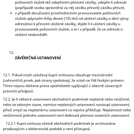
poštovních služeb též odepřením převzetí zásilky, odepře-li adresát
(popřípadě osoba oprávněná za něj zásilku převzít) zásilku převzít,
v případě doručování prostřednictvím provozovatele poštovních
služeb uplynutím lhůty deseti (10) dnů od uložení zásilky a dání výzvy
adresátovi k převzetí uložené zásilky, dojde-li k uložení zásilky u
provozovatele poštovních služeb, a to i v případě, že se adresát o
uložení nedozvěděl.
ZÁVĚREČNÁ USTANOVENÍ
12.1. Pokud vztah založený kupní smlouvou obsahuje mezinárodní
(zahraniční) prvek, pak strany sjednávají, že vztah se řídí českým právem.
Tímto nejsou dotčena práva spotřebitele vyplývající z obecně závazných
právních předpisů.
12.2. Je-li některé ustanovení obchodních podmínek neplatné nebo neúčinné,
nebo se takovým stane, namísto neplatných ustanovení nastoupí ustanovení,
jehož smysl se neplatnému ustanovení co nejvíce přibližuje. Neplatností nebo
neúčinností jednoho ustanovení není dotknutá platnost ostatních ustanovení.
12.2.1 Kupní smlouva včetně obchodních podmínek je archivována
prodávajícím v elektronické podobě a není přístupná.