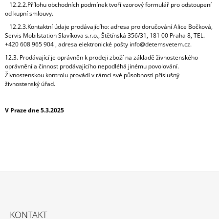
12.2.2.Přílohu obchodních podmínek tvoří vzorový formulář pro odstoupení
od kupní smlouvy.
12.2.3.Kontaktní údaje prodávajícího: adresa pro doručování Alice Bočková,
Servis Mobilstation Slavíkova s.r.o., Štětínská 356/31, 181 00 Praha 8, TEL.
+420 608 965 904 , adresa elektronické pošty info@detemsvetem.cz.
12.3. Prodávající je oprávněn k prodeji zboží na základě živnostenského
oprávnění a činnost prodávajícího nepodléhá jinému povolování.
Živnostenskou kontrolu provádí v rámci své působnosti příslušný
živnostenský úřad.
V Praze dne 5.3.2025
Z
Á
KONTAKT