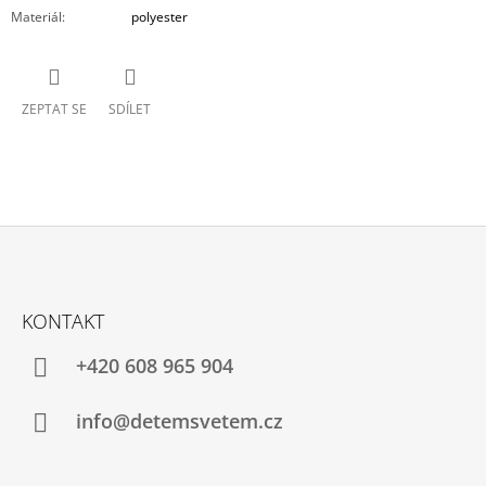
Materiál
:
polyester
ZEPTAT SE
SDÍLET
Z
Á
KONTAKT
P
A
+420 608 965 904
T
Í
info@detemsvetem.cz