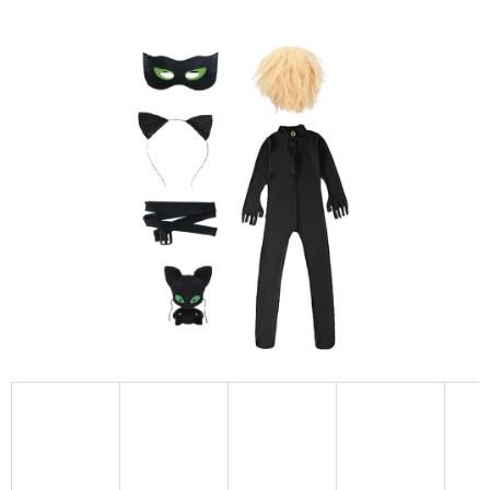
A
J
Í
T
?
HLEDAT
D
O
P
O
R
U
Č
U