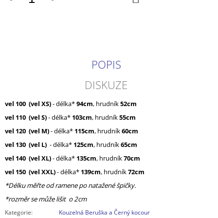
KOŠÍKU
POPIS
DISKUZE
vel 100 (vel XS)
- délka*
94cm
, hrudník
52cm
vel 110
(vel S)
- délka*
103cm
, hrudník
55cm
vel 120
(vel M)
- délka*
115cm
, hrudník
60cm
vel 130 (vel L)
- délka*
125cm
, hrudník
65cm
vel 140
(vel XL)
- délka*
135cm
, hrudník
70cm
vel 150
(vel XXL)
- délka*
139cm
, hrudník
72cm
*Délku měřte od ramene po natažené špičky.
*rozměr se může lišit o 2cm
Kategorie
:
Kouzelná Beruška a Černý kocour