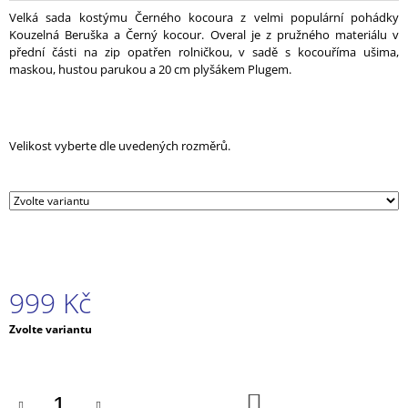
J
Velká sada kostýmu Černého kocoura z velmi populární pohádky
E
Kouzelná Beruška a Černý kocour. Overal je z pružného materiálu v
M
přední části na zip opatřen rolničkou, v sadě s kocouříma ušima,
E
maskou, hustou parukou a 20 cm plyšákem Plugem.
KOSTÝM
ČERNÝ
KOCOUR
Velikost vyberte dle uvedených rozměrů.
-
KOUZELNÁ
BERUŠKA
A
ČERNÝ
KOCOUR
539
Kč
999 Kč
Měrná
Zvolte variantu
cena:
DO