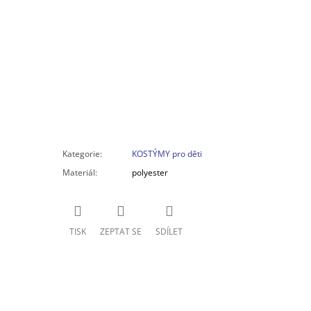
Kategorie
:
KOSTÝMY pro děti
Materiál
:
polyester
TISK
ZEPTAT SE
SDÍLET