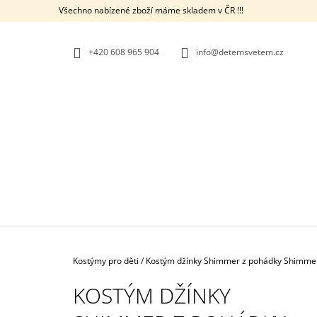
K
Přejít
Všechno nabízené zboží máme skladem v ČR !!!
na
O
ZPĚT
ZPĚT
obsah
DO
DO
Š
OBCHODU
OBCHODU
+420 608 965 904
info@detemsvetem.cz
Í
K
Domů
Kostýmy pro děti
/
Kostým džínky Shimmer z pohádky Shimmer
KOSTÝM DŽÍNKY
KOSTÝM ČERNÝ KOCOUR - KOUZELNÁ
BERUŠKA A ČERNÝ KOCOUR