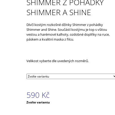
SHIMMER Z POHÁDKY
539 Kč
SHIMMER A SHINE
Dívčí kostým rozkošné džínky Shimmer z pohádky
Shimmer and Shine. Součástí kostýmu je top s všitou
vestou a harémové kalhoty, ozdobné doplňky na ruce,
páskem a kvalitní maska z filcu.
Velikost vyberte dle uvedených rozměrů.
590 Kč
Měrná
Zvolte variantu
cena: