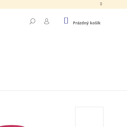
NÁKUPNÍ
HLEDAT
KOŠÍK
Prázdný košík
PŘIHLÁŠENÍ
Á VAIANA 2