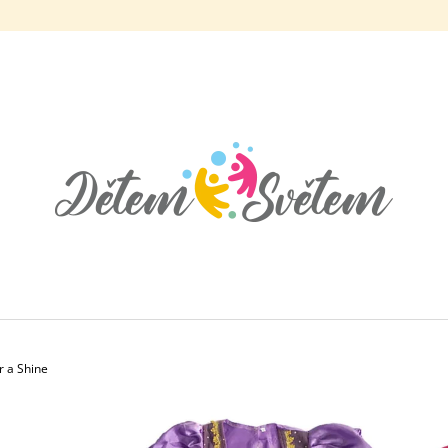
CO POTŘEBUJETE NAJÍT?
HLEDAT
DOPORUČUJEME
 a Shine
KOSTÝM PRINCEZNA ANNA LEDOVÉ
KOSTÝM ODVÁŽN
KRÁLOVSTVÍ 2
519 Kč