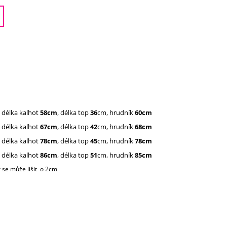
 délka kalhot
58cm
, délka top
36
cm, hrudník
60cm
 délka kalhot
67cm
, délka top
42
cm, hrudník
68cm
 délka kalhot
78cm
, délka top
45
cm, hrudník
78cm
 délka kalhot
86cm
, délka top
51
cm, hrudník
85cm
se může lišit o 2cm