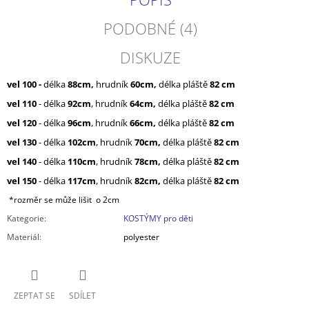
PODOBNÉ (4)
DISKUZE
vel 100 -
délka
88cm,
hrudník
60cm,
délka pláště
82 cm
vel 110
- délka
92cm
, hrudník
64cm,
délka pláště
82 cm
vel 120
- délka
96cm
, hrudník
66cm,
délka pláště
82 cm
vel 130
- délka
102cm
, hrudník
70cm,
délka pláště
82 cm
vel 140
- délka
110cm
, hrudník
78cm,
délka pláště
82 cm
vel 150
- délka
117cm
, hrudník
82cm,
délka pláště
82 cm
*rozměr se může lišit o 2cm
Kategorie
:
KOSTÝMY pro děti
Materiál
:
polyester
ZEPTAT SE
SDÍLET