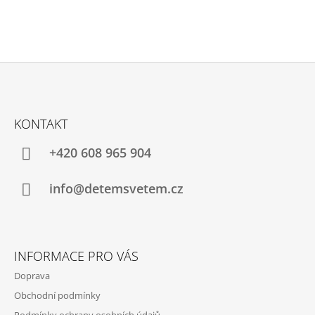
Z
Á
KONTAKT
P
A
+420 608 965 904
T
Í
info@detemsvetem.cz
INFORMACE PRO VÁS
Doprava
Obchodní podmínky
Podmínky ochrany osobních údajů