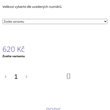
J
Velikost vyberte dle uvedených rozměrů.
E
M
E
KOSTÝM
PRINCEZNA
ANNA
LEDOVÉ
KRÁLOVSTVÍ
620 Kč
2
Měrná
620
Zvolte variantu
Kč
cena:
DO
KOŠÍKU
POPIS