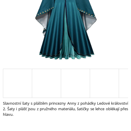
A
J
Í
T
?
HLEDAT
D
O
P
Slavnostní šaty s pláštěm princezny Anny z pohádky Ledové království
O
2. Šaty i plášť jsou z pružného materiálu, šatičky se lehce oblékají přes
R
hlavu.
U
Č
U