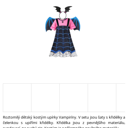
A
J
Í
T
?
HLEDAT
D
O
P
O
R
U
Roztomilý dětský kostým upírky Vampiríny. V setu jsou šaty s křidélky a
Č
čelenkou s upířími křidélky. Křidélka jsou z pevnějšího materiálu,
U