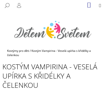
K
Přejít
NÁKUP
M
HLEDAT
na
KOŠÍK
O
PŘIHLÁŠENÍ
ZPĚT
ZPĚT
obsah
Š
Í
C
K
O
P
O
T
Domů
Kostýmy pro děti
/
Kostým Vampirina - Veselá upírka s křidélky a
Ř
čelenkou
E
KOSTÝM VAMPIRINA - VESELÁ
B
UPÍRKA S KŘIDÉLKY A
U
J
ČELENKOU
E
T
E
N