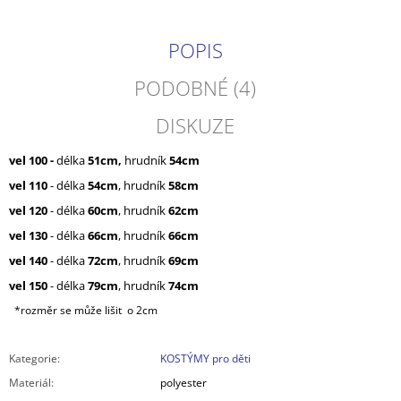
POPIS
PODOBNÉ (4)
DISKUZE
vel 100 -
délka
51cm,
hrudník
54cm
vel 110
- délka
54cm
, hrudník
58cm
vel 120
- délka
60cm
, hrudník
62cm
vel 130
- délka
66cm
, hrudník
66cm
vel 140
- délka
72cm
, hrudník
69cm
vel 150
- délka
79cm
, hrudník
74cm
*rozměr se může lišit o 2cm
Kategorie
:
KOSTÝMY pro děti
Materiál
:
polyester