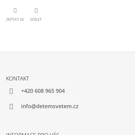
ZEPTAT SE
SDÍLET
Z
Á
KONTAKT
P
A
+420 608 965 904
T
Í
info@detemsvetem.cz
INFORMACE PRO VÁS