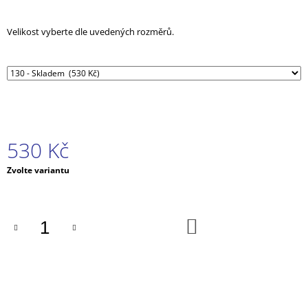
J
E
Velikost vyberte dle uvedených rozměrů.
M
E
KOSTÝM
ODVÁŽNÁ
VAIANA
2
519
530 Kč
Kč
Měrná
Zvolte variantu
cena:
DO
KOŠÍKU