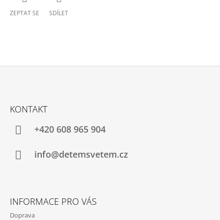
ZEPTAT SE
SDÍLET
Z
Á
KONTAKT
P
A
+420 608 965 904
T
Í
info@detemsvetem.cz
INFORMACE PRO VÁS
Doprava