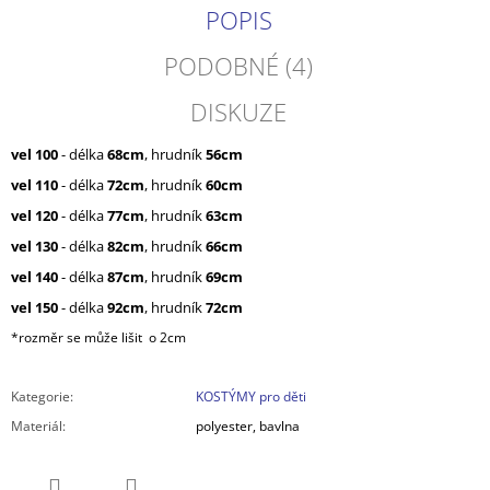
POPIS
PODOBNÉ (4)
DISKUZE
vel 100
- délka
68cm
, hrudník
56cm
vel 110
- délka
72cm
, hrudník
60cm
vel 120
- délka
77cm
, hrudník
63cm
vel 130
- délka
82cm
, hrudník
66cm
vel 140
- délka
87cm
, hrudník
69cm
vel 150
- délka
92cm
, hrudník
72cm
*rozměr se může lišit o 2cm
Kategorie
:
KOSTÝMY pro děti
Materiál
:
polyester, bavlna