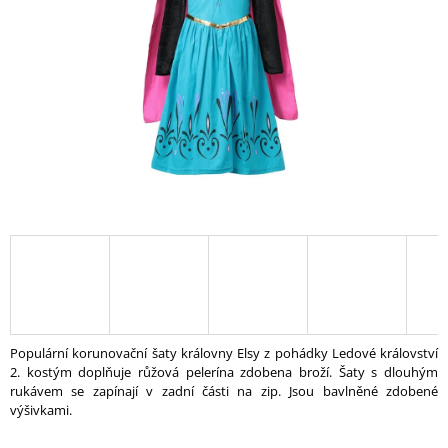
A
J
Í
T
?
HLEDAT
D
O
P
Populární korunovační šaty královny Elsy z pohádky Ledové království
O
2. kostým doplňuje růžová pelerína zdobena broží. Šaty s dlouhým
R
rukávem se zapínají v zadní části na zip. J
sou bavlněné zdobené
U
výšivkami.
Č
U