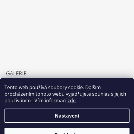
GALERIE
GALERIE
Tento web používá soubory cookie. Dalším
23.2.2022
procházením tohoto webu vyjadřujete souhlas s jejich
používáním.. Více informací
zde
.
Nastavení
Shoptet.cz
© 2026 DetemSvetem.cz. Všechna práva
Vytvořil Shoptet