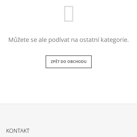
A
J
Í
T
?
Můžete se ale podívat na ostatní kategorie.
ZPĚT DO OBCHODU
HLEDAT
D
O
P
O
Z
R
U
Á
KONTAKT
Č
P
U