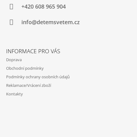
A
J
+420 608 965 904
E
T
M
Í
info@detemsvetem.cz
E
KOSTÝM
PRINCEZNA
ANNA
INFORMACE PRO VÁS
LEDOVÉ
KRÁLOVSTVÍ
Doprava
2
Obchodní podmínky
620
Kč
Podmínky ochrany osobních údajů
Reklamace/Vrácení zboží
Kontakty