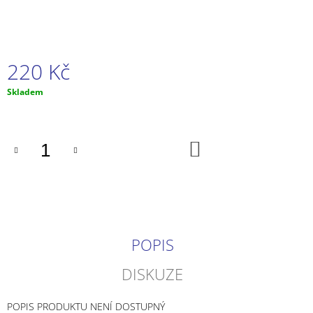
J
E
M
E
220 Kč
KOSTÝM
Měrná
Skladem
ČERNÝ
cena:
KOCOUR
-
KOUZELNÁ
BERUŠKA
DO
KOŠÍKU
A
ČERNÝ
KOCOUR
539
Kč
POPIS
DISKUZE
POPIS PRODUKTU NENÍ DOSTUPNÝ