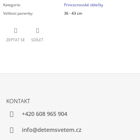
Kategorie
:
Princeznovské oblečky
Velikost panenky
:
36 - 43 cm
ZEPTAT SE
SDÍLET
Z
Á
KONTAKT
P
A
+420 608 965 904
T
Í
info@detemsvetem.cz