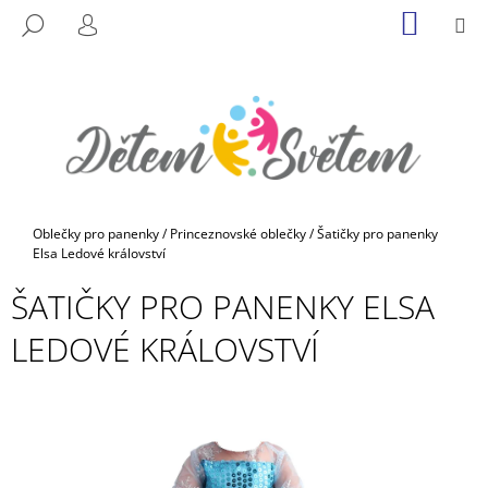
K
Přejít
NÁKUP
M
HLEDAT
na
KOŠÍK
O
PŘIHLÁŠENÍ
ZPĚT
ZPĚT
obsah
Š
Í
C
K
O
P
O
T
Domů
Oblečky pro panenky
/
Princeznovské oblečky
/
Šatičky pro panenky
Ř
Elsa Ledové království
E
ŠATIČKY PRO PANENKY ELSA
B
LEDOVÉ KRÁLOVSTVÍ
U
J
E
T
E
N