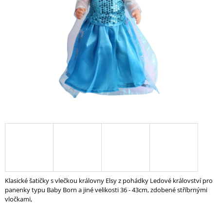
A
J
Í
T
?
HLEDAT
D
O
P
O
Klasické šatičky s vlečkou královny Elsy z pohádky Ledové království pro
R
panenky typu Baby Born a jiné velikosti 36 - 43cm, zdobené stříbrnými
U
vločkami,
Č
U