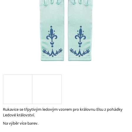
A
J
Í
T
?
HLEDAT
D
O
P
O
Rukavice se třpytivým ledovým vzorem pro královnu Elsu z pohádky
R
Ledové království.
U
Na výběr více barev.
Č
U