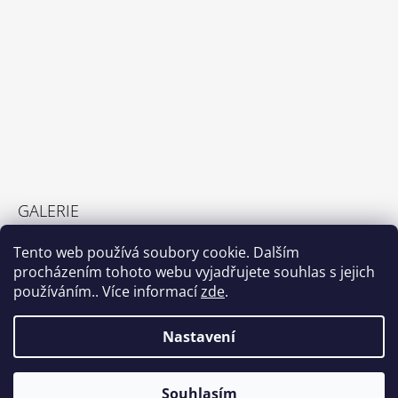
GALERIE
GALERIE
Tento web používá soubory cookie. Dalším
23.2.2022
procházením tohoto webu vyjadřujete souhlas s jejich
používáním.. Více informací
zde
.
Nastavení
Shoptet.cz
© 2026 DetemSvetem.cz. Všechna práva
Vytvořil Shoptet
Souhlasím
vyhrazena.