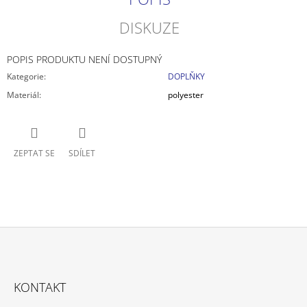
DISKUZE
POPIS PRODUKTU NENÍ DOSTUPNÝ
Kategorie
:
DOPLŇKY
Materiál
:
polyester
ZEPTAT SE
SDÍLET
Z
Á
KONTAKT
P