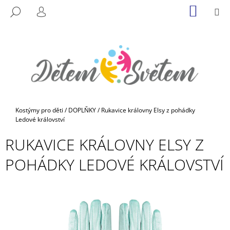
K
Přejít
NÁKUP
M
HLEDAT
na
KOŠÍK
O
PŘIHLÁŠENÍ
ZPĚT
ZPĚT
obsah
Š
Í
C
K
O
P
O
T
Domů
Kostýmy pro děti
/
DOPLŇKY
/
Rukavice královny Elsy z pohádky
Ř
Ledové království
E
RUKAVICE KRÁLOVNY ELSY Z
B
POHÁDKY LEDOVÉ KRÁLOVSTVÍ
U
J
E
T
E
N