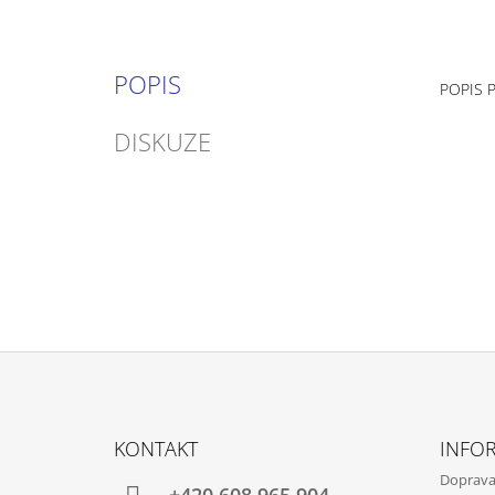
POPIS
POPIS 
DISKUZE
Z
Á
KONTAKT
INFO
P
Doprav
+420 608 965 904