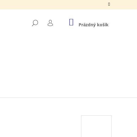
NÁKUPNÍ
HLEDAT
KOŠÍK
Prázdný košík
PŘIHLÁŠENÍ
ZNA ANNA LEDOVÉ