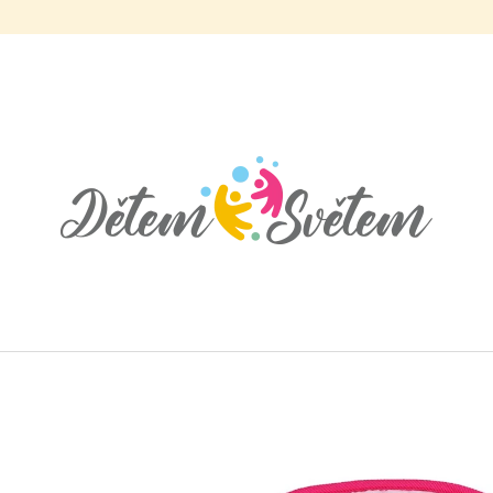
CO POTŘEBUJETE NAJÍT?
HLEDAT
DOPORUČUJEME
KOSTÝM ČERNÝ KOCOUR - KOUZELNÁ
KOSTÝM PRINCE
BERUŠKA A ČERNÝ KOCOUR
KRÁLOVSTVÍ 2