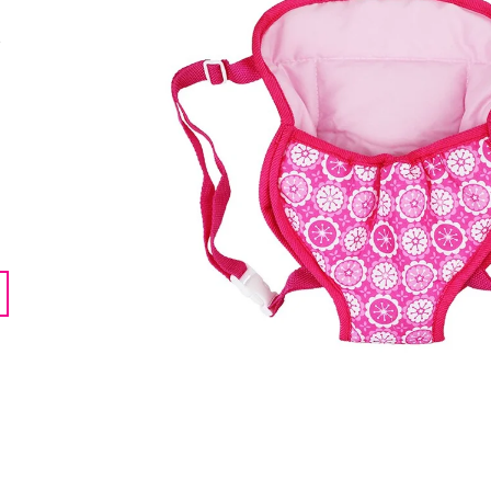
539 Kč
620 Kč
o