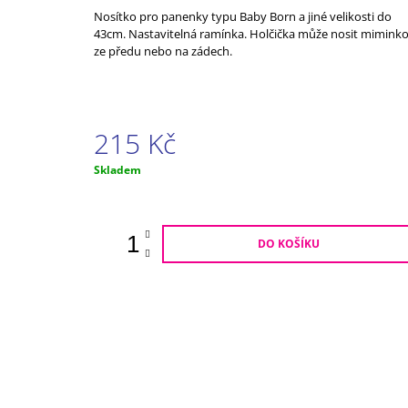
ČERNÝ KOCOUR
Nosítko pro panenky typu Baby Born a jiné velikosti do
799 Kč
43cm. Nastavitelná ramínka. Holčička může nosit mimink
ze předu nebo na zádech.
215 Kč
Měrná
Skladem
cena:
DO KOŠÍKU