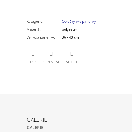
Kategorie
:
Oblečky pro panenky
Materiál
:
polyester
Velikost panenky
:
36 - 43 cm
TISK
ZEPTAT SE
SDÍLET
GALERIE
GALERIE