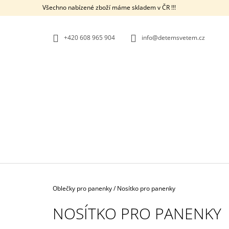
K
Přejít
Všechno nabízené zboží máme skladem v ČR !!!
na
O
ZPĚT
ZPĚT
obsah
DO
DO
Š
OBCHODU
OBCHODU
+420 608 965 904
info@detemsvetem.cz
Í
K
Domů
Oblečky pro panenky
/
Nosítko pro panenky
NOSÍTKO PRO PANENKY
KOSTÝM KOUZELNÁ BERUŠKA S
PARUKOU - KOUZELNÁ BERUŠKA A