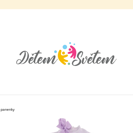
CO POTŘEBUJETE NAJÍT?
HLEDAT
DOPORUČUJEME
o panenky
KOSTÝM PRINCEZNA ANNA LEDOVÉ
KOSTÝM ODVÁŽN
KRÁLOVSTVÍ 2
519 Kč