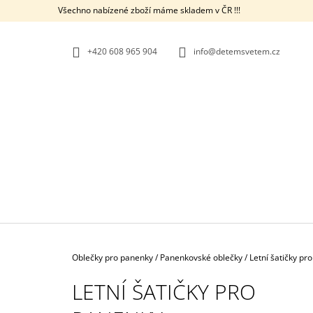
K
Přejít
Všechno nabízené zboží máme skladem v ČR !!!
na
O
ZPĚT
ZPĚT
obsah
DO
DO
Š
OBCHODU
OBCHODU
+420 608 965 904
info@detemsvetem.cz
Í
K
Domů
Oblečky pro panenky
/
Panenkovské oblečky
/
Letní šatičky pr
LETNÍ ŠATIČKY PRO
KOSTÝM ČERNÝ KOCOUR - KOUZELNÁ
BERUŠKA A ČERNÝ KOCOUR