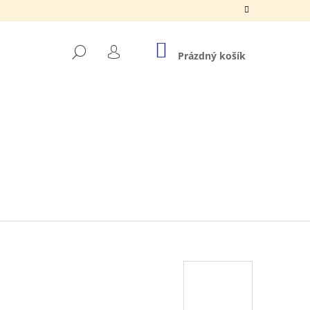
NÁKUPNÍ
HLEDAT
KOŠÍK
Prázdný košík
PŘIHLÁŠENÍ
Á VAIANA 2