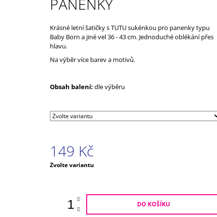
PANENKY
539 Kč
Krásné letní šatičky s TUTU sukénkou pro panenky typu
Baby Born a jiné vel 36 - 43 cm. Jednoduché oblékání přes
hlavu.
Na výběr více barev a motivů.
Obsah balení:
dle výběru
149 Kč
Měrná
Zvolte variantu
cena:
DO KOŠÍKU