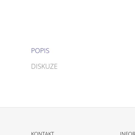
POPIS
DISKUZE
Z
Á
KONTAKT
INFO