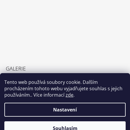
GALERIE
GALERIE
Tento web používá soubory cookie. Dalším
23.2.2022
procházením tohoto webu vyjadřujete souhlas s jejich
používáním.. Více informací
zde
.
Nastavení
Shoptet.cz
© 2026 DetemSvetem.cz. Všechna práva
Vytvořil Shoptet
Souhlasím
vyhrazena.