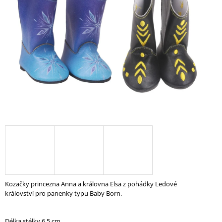
A
J
Í
T
?
HLEDAT
D
O
P
O
Kozačky princezna Anna a královna Elsa z pohádky Ledové
R
království pro panenky typu Baby Born.
U
Č
U
Délka stélky 6,5 cm.