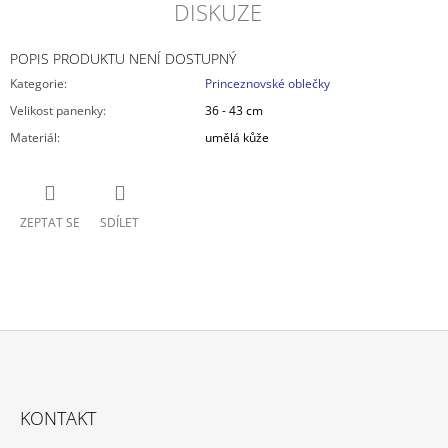
DISKUZE
POPIS PRODUKTU NENÍ DOSTUPNÝ
Kategorie
:
Princeznovské oblečky
Velikost panenky
:
36 - 43 cm
Materiál
:
umělá kůže
ZEPTAT SE
SDÍLET
Z
Á
KONTAKT
P