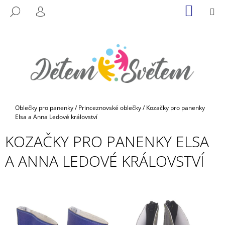
K
Přejít
NÁKUP
M
HLEDAT
na
KOŠÍK
O
PŘIHLÁŠENÍ
ZPĚT
ZPĚT
obsah
Š
Í
C
K
O
P
O
T
Domů
Oblečky pro panenky
/
Princeznovské oblečky
/
Kozačky pro panenky
Ř
Elsa a Anna Ledové království
E
KOZAČKY PRO PANENKY ELSA
B
A ANNA LEDOVÉ KRÁLOVSTVÍ
U
J
E
T
E
N