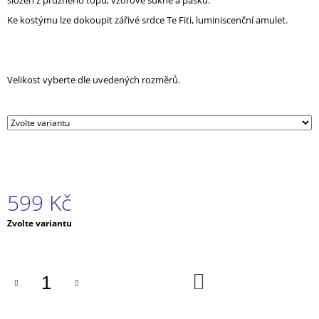
složen z pružného topu, vzorové sukně a pásku.
J
Ke kostýmu lze dokoupit zářivé srdce Te Fiti, luminiscenční amulet.
E
M
E
Velikost vyberte dle uvedených rozměrů.
KOSTÝM
ČERNÝ
KOCOUR
-
KOUZELNÁ
BERUŠKA
A
ČERNÝ
KOCOUR
599 Kč
539
Kč
Měrná
Zvolte variantu
cena:
DO
KOŠÍKU