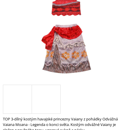
A
J
Í
T
?
HLEDAT
D
O
P
O
R
U
TOP 3-dílný kostým havajské princezny Vaiany z pohádky Odvážná
Č
Vaiana Moana - Legenda o konci světa. Kostým odvážné Vaiany je
U