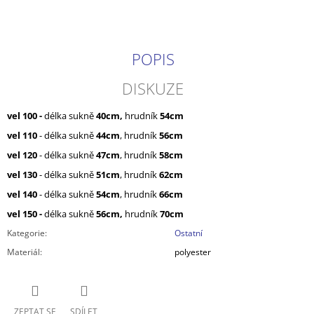
POPIS
DISKUZE
vel 100 -
délka sukně
40cm,
hrudník
54cm
vel 110
- délka sukně
44cm
, hrudník
56cm
vel 120
- délka sukně
47cm
, hrudník
58cm
vel 130
- délka sukně
51cm
, hrudník
62cm
vel 140
- délka sukně
54cm
, hrudník
66cm
vel 150 -
délka sukně
56cm,
hrudník
70cm
Kategorie
:
Ostatní
Materiál
:
polyester
ZEPTAT SE
SDÍLET