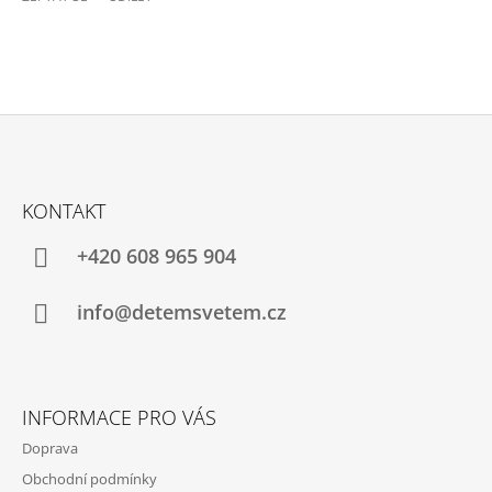
Z
Á
KONTAKT
P
A
+420 608 965 904
T
Í
info@detemsvetem.cz
INFORMACE PRO VÁS
Doprava
Obchodní podmínky