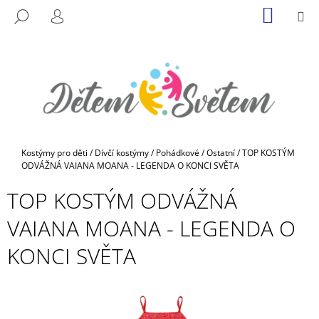
K
Přejít
NÁKUP
M
HLEDAT
na
KOŠÍK
O
PŘIHLÁŠENÍ
ZPĚT
ZPĚT
obsah
Š
Í
C
K
O
P
O
T
Domů
Kostýmy pro děti
/
Dívčí kostýmy
/
Pohádkové
/
Ostatní
/
TOP KOSTÝM
Ř
ODVÁŽNÁ VAIANA MOANA - LEGENDA O KONCI SVĚTA
E
TOP KOSTÝM ODVÁŽNÁ
B
VAIANA MOANA - LEGENDA O
U
J
KONCI SVĚTA
E
T
E
N