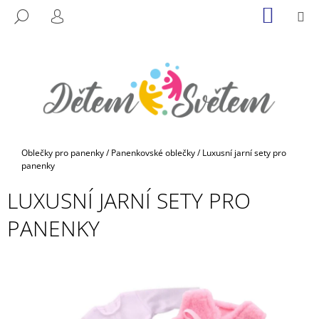
K
Přejít
NÁKUP
M
HLEDAT
na
KOŠÍK
O
PŘIHLÁŠENÍ
ZPĚT
ZPĚT
obsah
Š
Í
C
K
O
P
O
T
Domů
Oblečky pro panenky
/
Panenkovské oblečky
/
Luxusní jarní sety pro
Ř
panenky
E
LUXUSNÍ JARNÍ SETY PRO
B
PANENKY
U
J
E
T
E
N