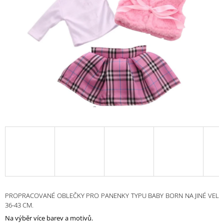
A
J
Í
T
?
HLEDAT
D
O
P
O
R
PROPRACOVANÉ OBLEČKY PRO PANENKY TYPU BABY BORN NA JINÉ VEL
U
36-43 CM.
Č
Na výběr více barev a motivů.
U