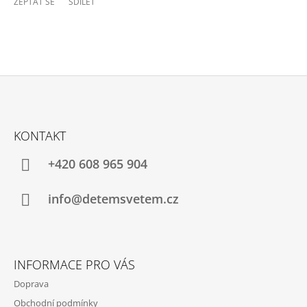
ZEPTAT SE
SDÍLET
Z
Á
KONTAKT
P
A
+420 608 965 904
T
Í
info@detemsvetem.cz
INFORMACE PRO VÁS
Doprava
Obchodní podmínky