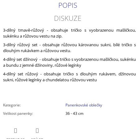
POPIS
DISKUZE
3-dílný tmavě-růžový - obsahuje tričko s vyobrazenou mašličkou,
sukénku a růžovou vestu na zip.
3-dílný růžový set - obsahuje růžovou károvanou sukni, bílé tričko s
dlouhým rukávkem a růžovou vestu.
4-dílný set džínový - obsahuje tričko s vyobrazenou mašličkou, sukénku
a bundu z jemné džínoviny, růžové legínky
4-dílný set růžový - obsahuje tričko s dlouhým rukávem, džínovou
sukni, růžové legínky a chundelatou růžovou vestu
Kategorie
:
Panenkovské oblečky
Velikost panenky
:
36 - 43 cm