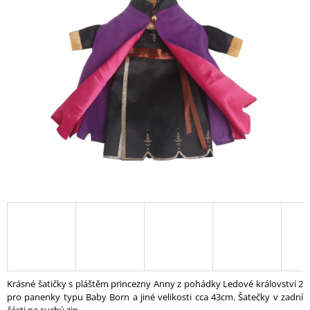
A
J
Í
T
?
HLEDAT
D
O
P
O
R
U
Krásné šatičky s pláštěm princezny Anny z pohádky Ledové království 2
Č
pro panenky typu Baby Born a jiné velikosti cca 43cm. Šatečky v zadní
U