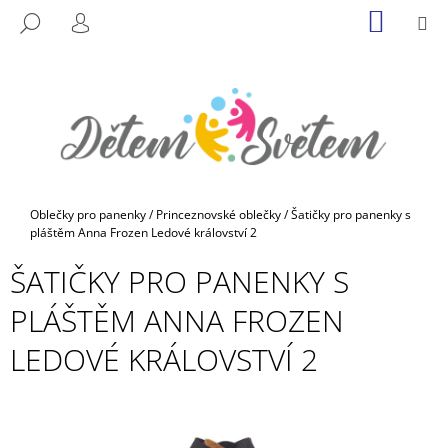
K
Přejít
NÁKUP
M
HLEDAT
na
KOŠÍK
O
PŘIHLÁŠENÍ
ZPĚT
ZPĚT
obsah
Š
Í
C
K
O
P
O
T
Domů
Oblečky pro panenky
/
Princeznovské oblečky
/
Šatičky pro panenky s
Ř
pláštěm Anna Frozen Ledové království 2
E
ŠATIČKY PRO PANENKY S
B
PLÁŠTĚM ANNA FROZEN
U
J
LEDOVÉ KRÁLOVSTVÍ 2
E
T
E
N