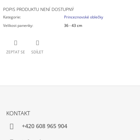
POPIS PRODUKTU NENÍ DOSTUPNÝ
Kategorie
:
Princeznovské oblečky
Velikost panenky
:
36 - 43 cm
ZEPTAT SE
SDÍLET
Z
Á
KONTAKT
P
A
+420 608 965 904
T